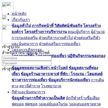
หน้าหลัก
เกี่ยวกับเรา
ข้อมูลทั่วไป
ภารกิจหน้าที่
วิสัยทัศน์/พันธกิจ
โครงสร้าง
องค์กร
โครงสร้างการบริหารงาน
คณะผู้บริหาร
ผู้อำนวย
การกองส่งเสริม
ฝ่ายบริหารงานทั่วไป
ฝ่ายส่งเสริมกีฬา
และนันทนาการ
ฝ่ายส่งเสริมการท่องเที่ยว
เข้าสู่ระบบ
โครงการ/กิจกรรม
สำหรับเจ้าหน้าที่ดูแลเว็บไซต์
โครงการกีฬา
โครงการท่องเที่ยว
ปฏิทินกิจกรรมของกอง
ท่องเที่ยว
ข้อมูลพุทธสถานเชิงท่า-หน้าโบสถ์
ข้อมูลสถานที่ท่อง
เข้าสู่ระบบ
เที่ยว
ข้อมูลร้านอาหาร/คาเฟ่
ที่พัก / โรงแรม / โฮมสเตย์
ข่าวสารการท่องเที่ยว
ข้อมูลบริการนักท่องเทียว
การเดิน
ทาง
สถานีตำรวจ
โรงพยาบาล
กีฬาและนันทนาการ
ข้อมูลด้านการกีฬาความเป็นเลิศ
นักกีฬาสร้างชื่อเสียง
ฟุตบอล
ฟุตซอล
วอลเล่ย์บอลในร่ม
วอลเล่บอลชายหาด