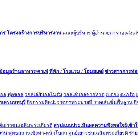
์กร
โครงสร้างการบริหารงาน
คณะผู้บริหาร
ผู้อำนวยการกองส่งเส
ข้อมูลร้านอาหาร/คาเฟ่
ที่พัก / โรงแรม / โฮมสเตย์
ข่าวสารการท่อง
บอล
ฟุตซอล
วอลเล่ย์บอลในร่ม
วอลเล่บอลชายหาด
เปตอง
ตะกร้อ
ลนครนนทบุรี
กิจกรรมศิลปะวาดภาพระบายสี วาดเส้นขั้นพื้นฐาน
ก
ย์เยาวชนเฉลิมพระเกียรติ
สรุปแบบประเมินผลความพึงพอใจผู้เข้าใ
ยงาน
พุทธสถานเชิงท่า-หน้าโบสถ
ศูนย์เยาวชนเฉลิมพระเกียรติ
ราย