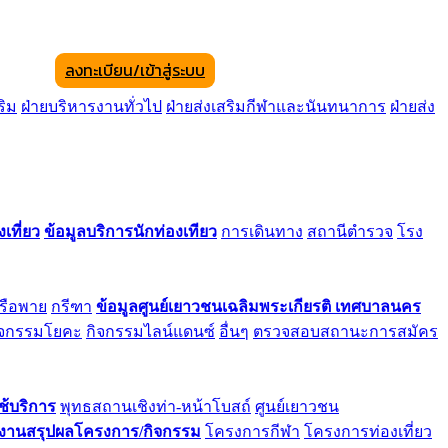
ลงทะเบียน/เข้าสู่ระบบ
ริม
ฝ่ายบริหารงานทั่วไป
ฝ่ายส่งเสริมกีฬาและนันทนาการ
ฝ่ายส่ง
เที่ยว
ข้อมูลบริการนักท่องเทียว
การเดินทาง
สถานีตำรวจ
โรง
เรือพาย
กรีฑา
ข้อมูลศูนย์เยาวชนเฉลิมพระเกียรติ เทศบาลนคร
ิจกรรมโยคะ
กิจกรรมไลน์แดนซ์
อื่นๆ
ตรวจสอบสถานะการสมัคร
ช้บริการ
พุทธสถานเชิงท่า-หน้าโบสถ์
ศูนย์เยาวชน
งานสรุปผลโครงการ/กิจกรรม
โครงการกีฬา
โครงการท่องเที่ยว