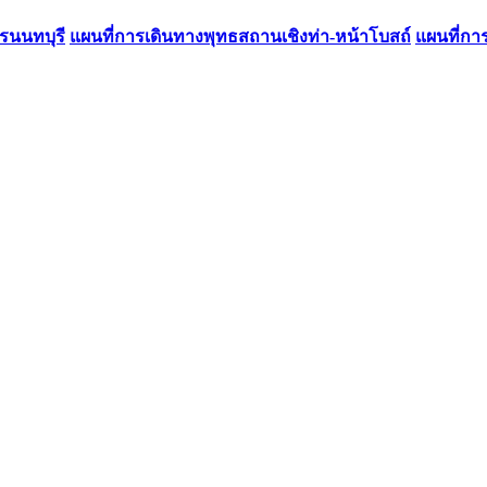
รนนทบุรี
แผนที่การเดินทางพุทธสถานเชิงท่า-หน้าโบสถ์
แผนที่กา