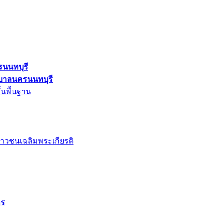
รนนทบุรี
ศบาลนครนนทบุรี
้นพื้นฐาน
าวชนเฉลิมพระเกียรติ
าร