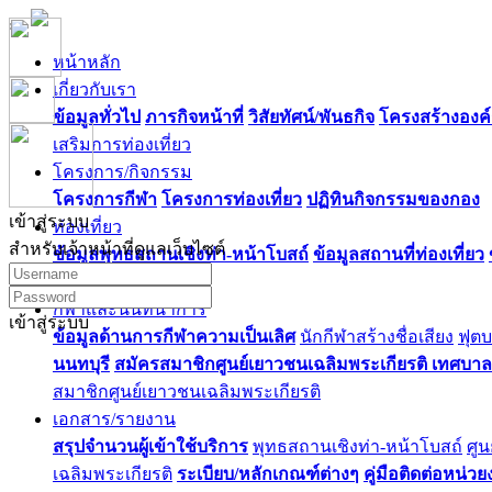
หน้าหลัก
เกี่ยวกับเรา
ข้อมูลทั่วไป
ภารกิจหน้าที่
วิสัยทัศน์/พันธกิจ
โครงสร้างองค
เสริมการท่องเที่ยว
โครงการ/กิจกรรม
โครงการกีฬา
โครงการท่องเที่ยว
ปฏิทินกิจกรรมของกอง
เข้าสู่ระบบ
ท่องเที่ยว
สำหรับเจ้าหน้าที่ดูแลเว็บไซต์
ข้อมูลพุทธสถานเชิงท่า-หน้าโบสถ์
ข้อมูลสถานที่ท่องเที่ยว
พยาบาล
กีฬาและนันทนาการ
เข้าสู่ระบบ
ข้อมูลด้านการกีฬาความเป็นเลิศ
นักกีฬาสร้างชื่อเสียง
ฟุต
นนทบุรี
สมัครสมาชิกศูนย์เยาวชนเฉลิมพระเกียรติ เทศบา
สมาชิกศูนย์เยาวชนเฉลิมพระเกียรติ
เอกสาร/รายงาน
สรุปจำนวนผู้เข้าใช้บริการ
พุทธสถานเชิงท่า-หน้าโบสถ์
ศูน
เฉลิมพระเกียรติ
ระเบียบ/หลักเกณฑ์ต่างๆ
คู่มือติดต่อหน่ว