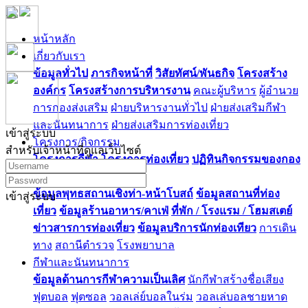
หน้าหลัก
เกี่ยวกับเรา
ข้อมูลทั่วไป
ภารกิจหน้าที่
วิสัยทัศน์/พันธกิจ
โครงสร้าง
องค์กร
โครงสร้างการบริหารงาน
คณะผู้บริหาร
ผู้อำนวย
การกองส่งเสริม
ฝ่ายบริหารงานทั่วไป
ฝ่ายส่งเสริมกีฬา
และนันทนาการ
ฝ่ายส่งเสริมการท่องเที่ยว
เข้าสู่ระบบ
โครงการ/กิจกรรม
สำหรับเจ้าหน้าที่ดูแลเว็บไซต์
โครงการกีฬา
โครงการท่องเที่ยว
ปฏิทินกิจกรรมของกอง
ท่องเที่ยว
ข้อมูลพุทธสถานเชิงท่า-หน้าโบสถ์
ข้อมูลสถานที่ท่อง
เข้าสู่ระบบ
เที่ยว
ข้อมูลร้านอาหาร/คาเฟ่
ที่พัก / โรงแรม / โฮมสเตย์
ข่าวสารการท่องเที่ยว
ข้อมูลบริการนักท่องเทียว
การเดิน
ทาง
สถานีตำรวจ
โรงพยาบาล
กีฬาและนันทนาการ
ข้อมูลด้านการกีฬาความเป็นเลิศ
นักกีฬาสร้างชื่อเสียง
ฟุตบอล
ฟุตซอล
วอลเล่ย์บอลในร่ม
วอลเล่บอลชายหาด