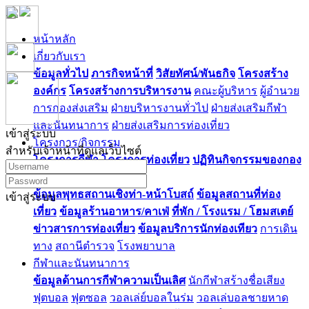
หน้าหลัก
เกี่ยวกับเรา
ข้อมูลทั่วไป
ภารกิจหน้าที่
วิสัยทัศน์/พันธกิจ
โครงสร้าง
องค์กร
โครงสร้างการบริหารงาน
คณะผู้บริหาร
ผู้อำนวย
การกองส่งเสริม
ฝ่ายบริหารงานทั่วไป
ฝ่ายส่งเสริมกีฬา
และนันทนาการ
ฝ่ายส่งเสริมการท่องเที่ยว
เข้าสู่ระบบ
โครงการ/กิจกรรม
สำหรับเจ้าหน้าที่ดูแลเว็บไซต์
โครงการกีฬา
โครงการท่องเที่ยว
ปฏิทินกิจกรรมของกอง
ท่องเที่ยว
ข้อมูลพุทธสถานเชิงท่า-หน้าโบสถ์
ข้อมูลสถานที่ท่อง
เข้าสู่ระบบ
เที่ยว
ข้อมูลร้านอาหาร/คาเฟ่
ที่พัก / โรงแรม / โฮมสเตย์
ข่าวสารการท่องเที่ยว
ข้อมูลบริการนักท่องเทียว
การเดิน
ทาง
สถานีตำรวจ
โรงพยาบาล
กีฬาและนันทนาการ
ข้อมูลด้านการกีฬาความเป็นเลิศ
นักกีฬาสร้างชื่อเสียง
ฟุตบอล
ฟุตซอล
วอลเล่ย์บอลในร่ม
วอลเล่บอลชายหาด