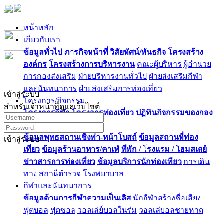
หน้าหลัก
เกี่ยวกับเรา
ข้อมูลทั่วไป
ภารกิจหน้าที่
วิสัยทัศน์/พันธกิจ
โครงสร้าง
องค์กร
โครงสร้างการบริหารงาน
คณะผู้บริหาร
ผู้อำนวย
การกองส่งเสริม
ฝ่ายบริหารงานทั่วไป
ฝ่ายส่งเสริมกีฬา
และนันทนาการ
ฝ่ายส่งเสริมการท่องเที่ยว
เข้าสู่ระบบ
โครงการ/กิจกรรม
สำหรับเจ้าหน้าที่ดูแลเว็บไซต์
โครงการกีฬา
โครงการท่องเที่ยว
ปฏิทินกิจกรรมของกอง
ท่องเที่ยว
ข้อมูลพุทธสถานเชิงท่า-หน้าโบสถ์
ข้อมูลสถานที่ท่อง
เข้าสู่ระบบ
เที่ยว
ข้อมูลร้านอาหาร/คาเฟ่
ที่พัก / โรงแรม / โฮมสเตย์
ข่าวสารการท่องเที่ยว
ข้อมูลบริการนักท่องเทียว
การเดิน
ทาง
สถานีตำรวจ
โรงพยาบาล
กีฬาและนันทนาการ
ข้อมูลด้านการกีฬาความเป็นเลิศ
นักกีฬาสร้างชื่อเสียง
ฟุตบอล
ฟุตซอล
วอลเล่ย์บอลในร่ม
วอลเล่บอลชายหาด