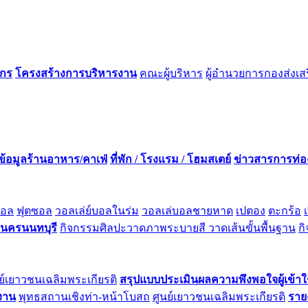
์กร
โครงสร้างการบริหารงาน
คณะผู้บริหาร
ผู้อำนวยการกองส่งเส
ข้อมูลร้านอาหาร/คาเฟ่
ที่พัก / โรงแรม / โฮมสเตย์
ข่าวสารการท่อง
บอล
ฟุตซอล
วอลเล่ย์บอลในร่ม
วอลเล่บอลชายหาด
เปตอง
ตะกร้อ
ลนครนนทบุรี
กิจกรรมศิลปะวาดภาพระบายสี วาดเส้นขั้นพื้นฐาน
ก
ย์เยาวชนเฉลิมพระเกียรติ
สรุปแบบประเมินผลความพึงพอใจผู้เข้าใ
ยงาน
พุทธสถานเชิงท่า-หน้าโบสถ
ศูนย์เยาวชนเฉลิมพระเกียรติ
ราย