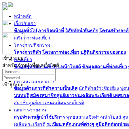
หน้าหลัก
เกี่ยวกับเรา
ข้อมูลทั่วไป
ภารกิจหน้าที่
วิสัยทัศน์/พันธกิจ
โครงสร้างองค
เสริมการท่องเที่ยว
โครงการ/กิจกรรม
โครงการกีฬา
โครงการท่องเที่ยว
ปฏิทินกิจกรรมของกอง
เข้าสู่ระบบ
ท่องเที่ยว
สำหรับเจ้าหน้าที่ดูแลเว็บไซต์
ข้อมูลพุทธสถานเชิงท่า-หน้าโบสถ์
ข้อมูลสถานที่ท่องเที่ยว
พยาบาล
กีฬาและนันทนาการ
เข้าสู่ระบบ
ข้อมูลด้านการกีฬาความเป็นเลิศ
นักกีฬาสร้างชื่อเสียง
ฟุต
นนทบุรี
สมัครสมาชิกศูนย์เยาวชนเฉลิมพระเกียรติ เทศบา
สมาชิกศูนย์เยาวชนเฉลิมพระเกียรติ
เอกสาร/รายงาน
สรุปจำนวนผู้เข้าใช้บริการ
พุทธสถานเชิงท่า-หน้าโบสถ์
ศูน
เฉลิมพระเกียรติ
ระเบียบ/หลักเกณฑ์ต่างๆ
คู่มือติดต่อหน่ว