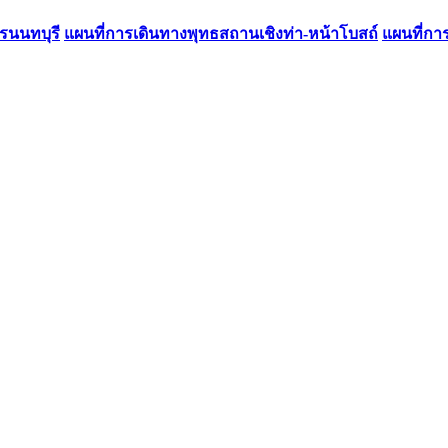
รนนทบุรี
แผนที่การเดินทางพุทธสถานเชิงท่า-หน้าโบสถ์
แผนที่กา