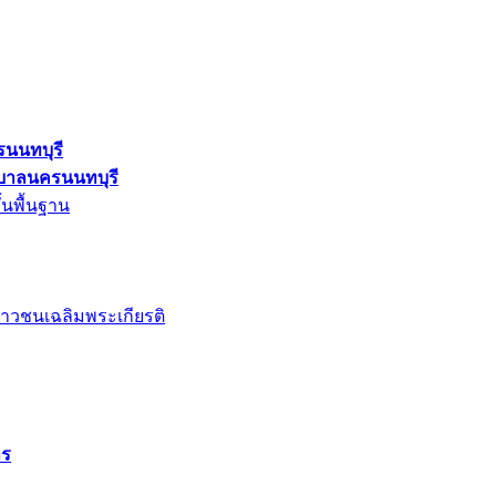
รนนทบุรี
ศบาลนครนนทบุรี
้นพื้นฐาน
าวชนเฉลิมพระเกียรติ
าร