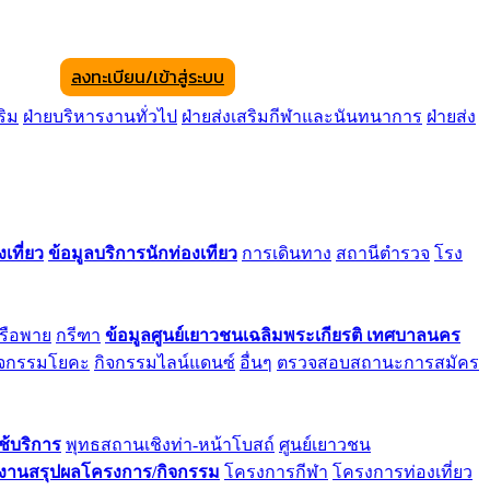
ลงทะเบียน/เข้าสู่ระบบ
ริม
ฝ่ายบริหารงานทั่วไป
ฝ่ายส่งเสริมกีฬาและนันทนาการ
ฝ่ายส่ง
เที่ยว
ข้อมูลบริการนักท่องเทียว
การเดินทาง
สถานีตำรวจ
โรง
เรือพาย
กรีฑา
ข้อมูลศูนย์เยาวชนเฉลิมพระเกียรติ เทศบาลนคร
ิจกรรมโยคะ
กิจกรรมไลน์แดนซ์
อื่นๆ
ตรวจสอบสถานะการสมัคร
ช้บริการ
พุทธสถานเชิงท่า-หน้าโบสถ์
ศูนย์เยาวชน
งานสรุปผลโครงการ/กิจกรรม
โครงการกีฬา
โครงการท่องเที่ยว