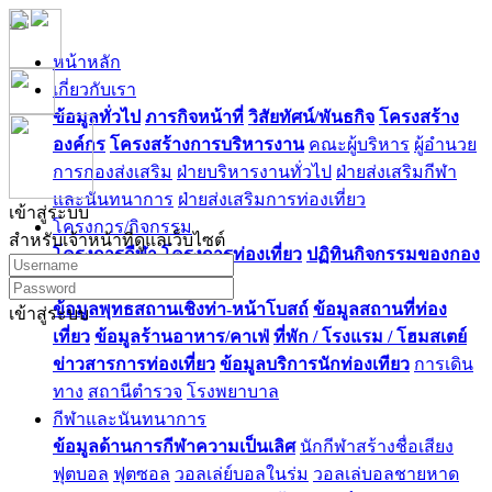
หน้าหลัก
เกี่ยวกับเรา
ข้อมูลทั่วไป
ภารกิจหน้าที่
วิสัยทัศน์/พันธกิจ
โครงสร้าง
องค์กร
โครงสร้างการบริหารงาน
คณะผู้บริหาร
ผู้อำนวย
การกองส่งเสริม
ฝ่ายบริหารงานทั่วไป
ฝ่ายส่งเสริมกีฬา
และนันทนาการ
ฝ่ายส่งเสริมการท่องเที่ยว
เข้าสู่ระบบ
โครงการ/กิจกรรม
สำหรับเจ้าหน้าที่ดูแลเว็บไซต์
โครงการกีฬา
โครงการท่องเที่ยว
ปฏิทินกิจกรรมของกอง
ท่องเที่ยว
ข้อมูลพุทธสถานเชิงท่า-หน้าโบสถ์
ข้อมูลสถานที่ท่อง
เข้าสู่ระบบ
เที่ยว
ข้อมูลร้านอาหาร/คาเฟ่
ที่พัก / โรงแรม / โฮมสเตย์
ข่าวสารการท่องเที่ยว
ข้อมูลบริการนักท่องเทียว
การเดิน
ทาง
สถานีตำรวจ
โรงพยาบาล
กีฬาและนันทนาการ
ข้อมูลด้านการกีฬาความเป็นเลิศ
นักกีฬาสร้างชื่อเสียง
ฟุตบอล
ฟุตซอล
วอลเล่ย์บอลในร่ม
วอลเล่บอลชายหาด