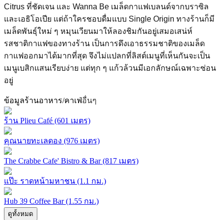
Citrus ที่ชัดเจน และ Wanna Be เมล็ดกาแฟเบลนด์จากบราซิล
และเอธิโอเปีย แต่ถ้าใครชอบดื่มแบบ Single Origin ทางร้านก็มี
เมล็ดพันธุ์ใหม่ ๆ หมุนเวียนมาให้ลองชิมกันอยู่เสมอ
เสน่ห์
รสชาติกาแฟของทางร้าน เป็นการดึงเอาธรรมชาติของเมล็ด
กาแฟออกมาได้มากที่สุด จึงไม่แปลกที่ลิสต์เมนูที่เห็นกันจะเป็น
เมนูเบสิกแสนเรียบง่าย แต่ทุก ๆ แก้วล้วนมีเอกลักษณ์เฉพาะซ่อน
อยู่
ข้อมูลร้านอาหาร/คาเฟ่
อื่นๆ
ร้าน Plieu Café (601 เมตร)
คุณนายทะเลดอง (976 เมตร)
The Crabbe Cafe' Bistro & Bar (817 เมตร)
แป๊ะ ราดหน้ามหาชน (1.1 กม.)
Hub 39 Coffee Bar (1.55 กม.)
ดูทั้งหมด