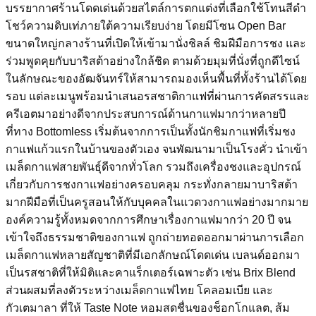
บรรยากาศร้านโดดเด่นด้วยสไตล์การตกแต่งที่เลือกใช้โทนสีดำ
โชว์ความดิบเท่ภายใต้ความเรียบง่าย โดยมีโซน Open Bar
ขนาดใหญ่กลางร้านที่เปิดให้เข้ามานั่งชิลล์ ชิมฝีมือการชง และ
ร่วมพูดคุยกับบาริสต้าอย่างใกล้ชิด ตามด้วยมุมที่นั่งที่ถูกดีไซน์
ในลักษณะของอัฒจันทร์ให้สามารถมองเห็นพื้นที่ทั้งร้านได้โดย
รอบ แต่ละเมนูพร้อมนำเสนอรสชาติกาแฟที่ผ่านการคัดสรรและ
ครีเอตมาอย่างดีจากประสบการณ์ด้านกาแฟมากว่าหลายปี
ที่ทาง Bottomless เริ่มต้นจากการเป็นทั้งนักชิมกาแฟที่เริ่มชง
กาแฟแก้วแรกในบ้านของตัวเอง จนพัฒนามาเป็นโรงคั่ว นำเข้า
เมล็ดกาแฟสายพันธุ์ดีจากทั่วโลก รวมถึงเครื่องชงและอุปกรณ์
เกี่ยวกับการชงกาแฟอย่างครอบคลุม กระทั่งกลายมาบาริสต้า
มากฝีมือที่เป็นครูสอนให้กับบุคคลในแวดวงกาแฟอย่างมากมาย
องค์ความรู้ทั้งหมดจากการศึกษาเรื่องกาแฟมากว่า 20 ปี จน
เข้าใจถึงธรรมชาติของกาแฟ ถูกถ่ายทอดออกมาผ่านการเลือก
เมล็ดกาแฟหลายสัญชาติที่มีเอกลักษณ์โดดเด่น เบลนด์ออกมา
เป็นรสชาติที่ให้มิติและคาแร็กเตอร์เฉพาะตัว เช่น Brix Blend
ส่วนผสมที่ลงตัวระหว่างเมล็ดกาแฟไทย โคลอมเบีย และ
กัวเตมาลา ที่ให้ Taste Note หอมสดชื่นของช็อกโกแลต, ส้ม