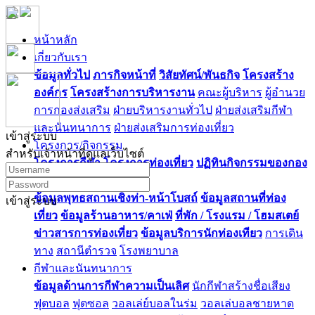
หน้าหลัก
เกี่ยวกับเรา
ข้อมูลทั่วไป
ภารกิจหน้าที่
วิสัยทัศน์/พันธกิจ
โครงสร้าง
องค์กร
โครงสร้างการบริหารงาน
คณะผู้บริหาร
ผู้อำนวย
การกองส่งเสริม
ฝ่ายบริหารงานทั่วไป
ฝ่ายส่งเสริมกีฬา
และนันทนาการ
ฝ่ายส่งเสริมการท่องเที่ยว
เข้าสู่ระบบ
โครงการ/กิจกรรม
สำหรับเจ้าหน้าที่ดูแลเว็บไซต์
โครงการกีฬา
โครงการท่องเที่ยว
ปฏิทินกิจกรรมของกอง
ท่องเที่ยว
ข้อมูลพุทธสถานเชิงท่า-หน้าโบสถ์
ข้อมูลสถานที่ท่อง
เข้าสู่ระบบ
เที่ยว
ข้อมูลร้านอาหาร/คาเฟ่
ที่พัก / โรงแรม / โฮมสเตย์
ข่าวสารการท่องเที่ยว
ข้อมูลบริการนักท่องเทียว
การเดิน
ทาง
สถานีตำรวจ
โรงพยาบาล
กีฬาและนันทนาการ
ข้อมูลด้านการกีฬาความเป็นเลิศ
นักกีฬาสร้างชื่อเสียง
ฟุตบอล
ฟุตซอล
วอลเล่ย์บอลในร่ม
วอลเล่บอลชายหาด