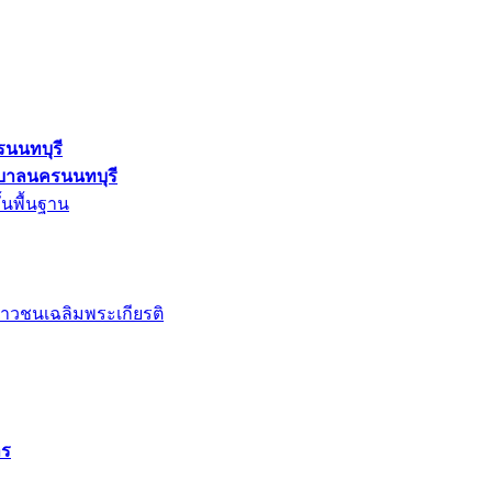
รนนทบุรี
ศบาลนครนนทบุรี
้นพื้นฐาน
าวชนเฉลิมพระเกียรติ
าร