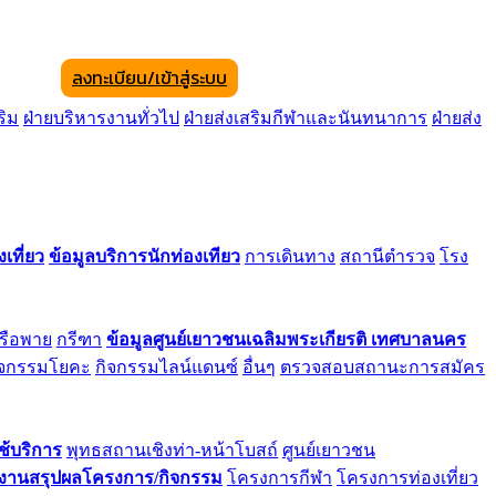
ลงทะเบียน/เข้าสู่ระบบ
ริม
ฝ่ายบริหารงานทั่วไป
ฝ่ายส่งเสริมกีฬาและนันทนาการ
ฝ่ายส่ง
เที่ยว
ข้อมูลบริการนักท่องเทียว
การเดินทาง
สถานีตำรวจ
โรง
เรือพาย
กรีฑา
ข้อมูลศูนย์เยาวชนเฉลิมพระเกียรติ เทศบาลนคร
ิจกรรมโยคะ
กิจกรรมไลน์แดนซ์
อื่นๆ
ตรวจสอบสถานะการสมัคร
ช้บริการ
พุทธสถานเชิงท่า-หน้าโบสถ์
ศูนย์เยาวชน
งานสรุปผลโครงการ/กิจกรรม
โครงการกีฬา
โครงการท่องเที่ยว