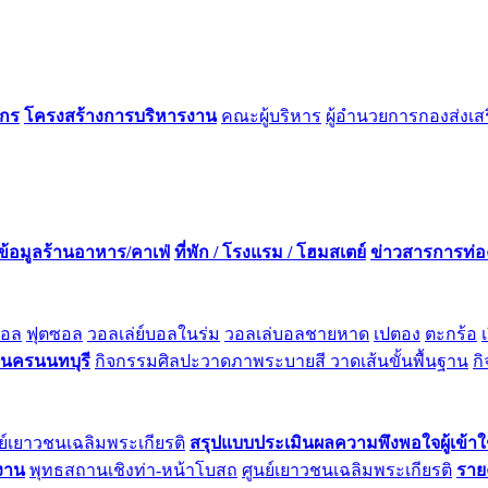
์กร
โครงสร้างการบริหารงาน
คณะผู้บริหาร
ผู้อำนวยการกองส่งเส
ข้อมูลร้านอาหาร/คาเฟ่
ที่พัก / โรงแรม / โฮมสเตย์
ข่าวสารการท่อง
บอล
ฟุตซอล
วอลเล่ย์บอลในร่ม
วอลเล่บอลชายหาด
เปตอง
ตะกร้อ
ลนครนนทบุรี
กิจกรรมศิลปะวาดภาพระบายสี วาดเส้นขั้นพื้นฐาน
ก
ย์เยาวชนเฉลิมพระเกียรติ
สรุปแบบประเมินผลความพึงพอใจผู้เข้าใ
ยงาน
พุทธสถานเชิงท่า-หน้าโบสถ
ศูนย์เยาวชนเฉลิมพระเกียรติ
ราย