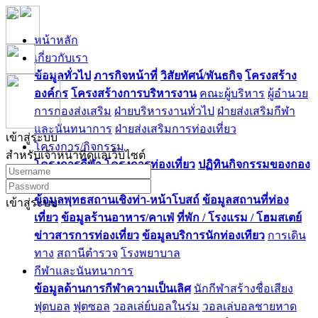
หน้าหลัก
เกี่ยวกับเรา
ข้อมูลทั่วไป
ภารกิจหน้าที่
วิสัยทัศน์/พันธกิจ
โครงสร้าง
องค์กร
โครงสร้างการบริหารงาน
คณะผู้บริหาร
ผู้อำนวย
การกองส่งเสริม
ฝ่ายบริหารงานทั่วไป
ฝ่ายส่งเสริมกีฬา
และนันทนาการ
ฝ่ายส่งเสริมการท่องเที่ยว
เข้าสู่ระบบ
โครงการ/กิจกรรม
สำหรับเจ้าหน้าที่ดูแลเว็บไซต์
โครงการกีฬา
โครงการท่องเที่ยว
ปฏิทินกิจกรรมของกอง
ท่องเที่ยว
ข้อมูลพุทธสถานเชิงท่า-หน้าโบสถ์
ข้อมูลสถานที่ท่อง
เข้าสู่ระบบ
เที่ยว
ข้อมูลร้านอาหาร/คาเฟ่
ที่พัก / โรงแรม / โฮมสเตย์
ข่าวสารการท่องเที่ยว
ข้อมูลบริการนักท่องเทียว
การเดิน
ทาง
สถานีตำรวจ
โรงพยาบาล
กีฬาและนันทนาการ
ข้อมูลด้านการกีฬาความเป็นเลิศ
นักกีฬาสร้างชื่อเสียง
ฟุตบอล
ฟุตซอล
วอลเล่ย์บอลในร่ม
วอลเล่บอลชายหาด